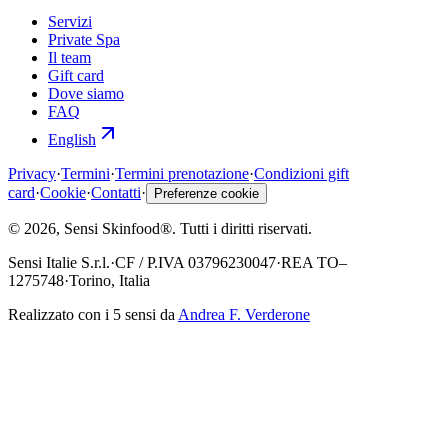
Servizi
Private Spa
Il team
Gift card
Dove siamo
FAQ
English
Privacy
·
Termini
·
Termini prenotazione
·
Condizioni gift
card
·
Cookie
·
Contatti
·
Preferenze cookie
©
2026
, Sensi Skinfood®.
Tutti i diritti riservati
.
Sensi Italie S.r.l.
·
CF / P.IVA
03796230047
·
REA
TO–
1275748
·
Torino, Italia
Realizzato con i 5 sensi da
Andrea F. Verderone