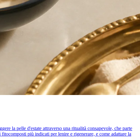
gere la pelle d'estate attraverso una ritualità consapevole, che parte
fitocomposti più indicati per lenire e rigenerare, e come adattare la