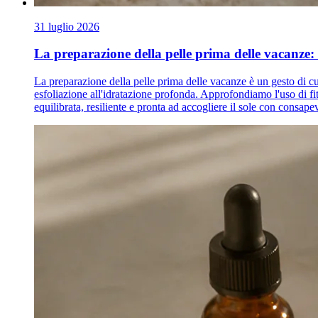
31 luglio 2026
La preparazione della pelle prima delle vacanze: 
La preparazione della pelle prima delle vacanze è un gesto di cur
esfoliazione all'idratazione profonda. Approfondiamo l'uso di fit
equilibrata, resiliente e pronta ad accogliere il sole con consape