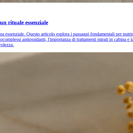
un rituale essenziale
a essenziale. Questo articolo esplora i passaggi fondamentali per nutrire 
ocomplessi antiossidanti, l'importanza di trattamenti mirati in cabina e l
volezza.