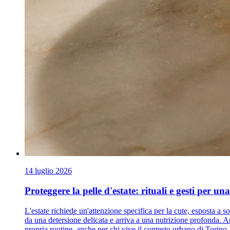
14 luglio 2026
Proteggere la pelle d'estate: rituali e gesti per un
L'estate richiede un'attenzione specifica per la cute, esposta a 
da una detersione delicata e arriva a una nutrizione profonda. A
propria routine, anche per chi vive il contesto urbano di Torino.