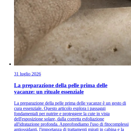
31 luglio 2026
La preparazione della pelle prima delle
vacanze: un rituale essenziale
La preparazione della pelle prima delle vacanze è un gesto di
cura essenziale. Questo articolo esplora i passaggi
fondamentali per nutrire e proteggere la cute in vista
dell'esposizione solare, dalla corretta esfoliazione
all'idratazione profonda. Approfondiamo l'uso di fitocomplessi
antiossidanti, l'importanza di trattamenti mirati in cabina e la