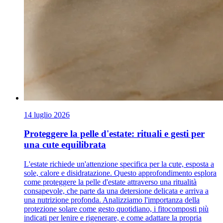
14 luglio 2026
Proteggere la pelle d'estate: rituali e gesti per
una cute equilibrata
L'estate richiede un'attenzione specifica per la cute, esposta a
sole, calore e disidratazione. Questo approfondimento esplora
come proteggere la pelle d'estate attraverso una ritualità
consapevole, che parte da una detersione delicata e arriva a
una nutrizione profonda. Analizziamo l'importanza della
protezione solare come gesto quotidiano, i fitocomposti più
indicati per lenire e rigenerare, e come adattare la propria