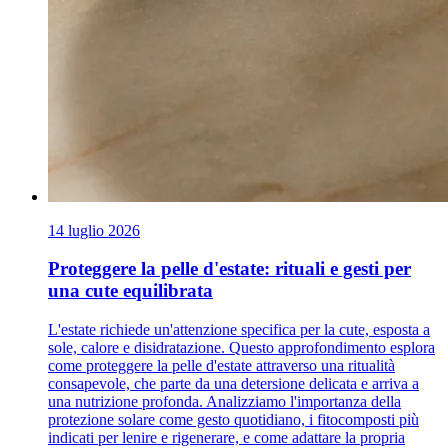
14 luglio 2026
Proteggere la pelle d'estate: rituali e gesti per
una cute equilibrata
L'estate richiede un'attenzione specifica per la cute, esposta a
sole, calore e disidratazione. Questo approfondimento esplora
come proteggere la pelle d'estate attraverso una ritualità
consapevole, che parte da una detersione delicata e arriva a
una nutrizione profonda. Analizziamo l'importanza della
protezione solare come gesto quotidiano, i fitocomposti più
indicati per lenire e rigenerare, e come adattare la propria