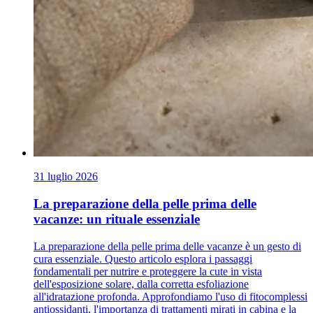
31 luglio 2026
La preparazione della pelle prima delle
vacanze: un rituale essenziale
La preparazione della pelle prima delle vacanze è un gesto di
cura essenziale. Questo articolo esplora i passaggi
fondamentali per nutrire e proteggere la cute in vista
dell'esposizione solare, dalla corretta esfoliazione
all'idratazione profonda. Approfondiamo l'uso di fitocomplessi
antiossidanti, l'importanza di trattamenti mirati in cabina e la