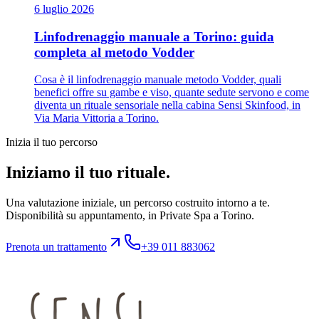
6 luglio 2026
Linfodrenaggio manuale a Torino: guida
completa al metodo Vodder
Cosa è il linfodrenaggio manuale metodo Vodder, quali
benefici offre su gambe e viso, quante sedute servono e come
diventa un rituale sensoriale nella cabina Sensi Skinfood, in
Via Maria Vittoria a Torino.
Inizia il tuo percorso
Iniziamo il tuo rituale.
Una valutazione iniziale, un percorso costruito intorno a te.
Disponibilità su appuntamento, in Private Spa a Torino.
Prenota un trattamento
+39 011 883062