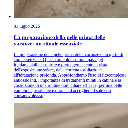
31 luglio 2026
La preparazione della pelle prima delle
vacanze: un rituale essenziale
La preparazione della pelle prima delle vacanze è un gesto di
cura essenziale. Questo articolo esplora i passaggi
fondamentali per nutrire e proteggere la cute in vista
dell'esposizione solare, dalla corretta esfoliazione
all'idratazione profonda. Approfondiamo l'uso di fitocomplessi
antiossidanti, l'importanza di trattamenti mirati in cabina e la
costruzione di una routine domiciliare efficace, per una pelle
equilibrata, resiliente e pronta ad accogliere il sole con
consapevolezza.