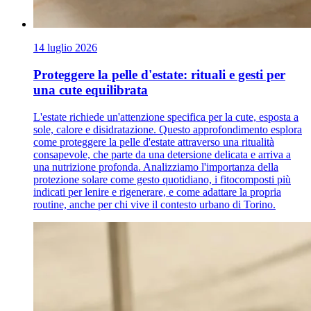
14 luglio 2026
Proteggere la pelle d'estate: rituali e gesti per
una cute equilibrata
L'estate richiede un'attenzione specifica per la cute, esposta a
sole, calore e disidratazione. Questo approfondimento esplora
come proteggere la pelle d'estate attraverso una ritualità
consapevole, che parte da una detersione delicata e arriva a
una nutrizione profonda. Analizziamo l'importanza della
protezione solare come gesto quotidiano, i fitocomposti più
indicati per lenire e rigenerare, e come adattare la propria
routine, anche per chi vive il contesto urbano di Torino.