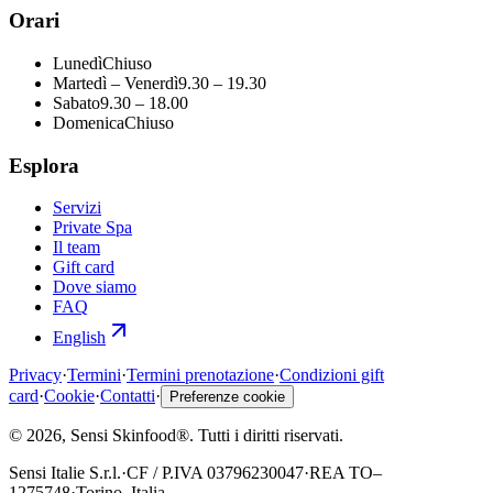
Orari
Lunedì
Chiuso
Martedì – Venerdì
9.30 – 19.30
Sabato
9.30 – 18.00
Domenica
Chiuso
Esplora
Servizi
Private Spa
Il team
Gift card
Dove siamo
FAQ
English
Privacy
·
Termini
·
Termini prenotazione
·
Condizioni gift
card
·
Cookie
·
Contatti
·
Preferenze cookie
©
2026
, Sensi Skinfood®.
Tutti i diritti riservati
.
Sensi Italie S.r.l.
·
CF / P.IVA
03796230047
·
REA
TO–
1275748
·
Torino, Italia