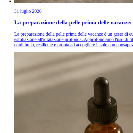
31 luglio 2026
La preparazione della pelle prima delle vacanze: 
La preparazione della pelle prima delle vacanze è un gesto di cur
esfoliazione all'idratazione profonda. Approfondiamo l'uso di fit
equilibrata, resiliente e pronta ad accogliere il sole con consape