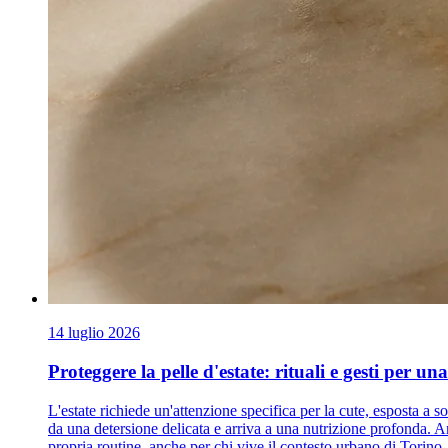
14 luglio 2026
Proteggere la pelle d'estate: rituali e gesti per un
L'estate richiede un'attenzione specifica per la cute, esposta a 
da una detersione delicata e arriva a una nutrizione profonda. A
propria routine, anche per chi vive il contesto urbano di Torino.