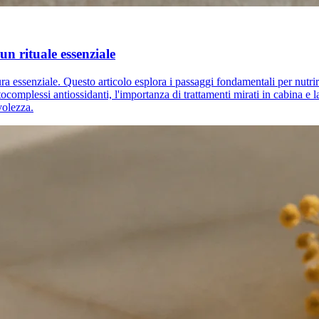
un rituale essenziale
a essenziale. Questo articolo esplora i passaggi fondamentali per nutrire 
ocomplessi antiossidanti, l'importanza di trattamenti mirati in cabina e l
volezza.