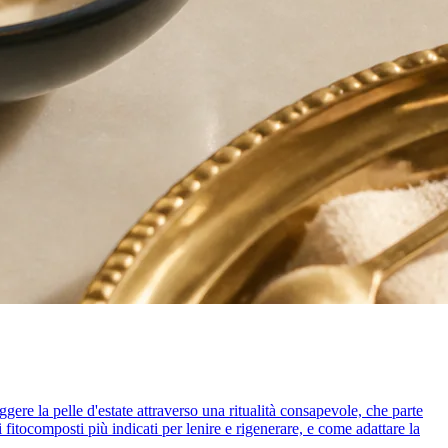
gere la pelle d'estate attraverso una ritualità consapevole, che parte
fitocomposti più indicati per lenire e rigenerare, e come adattare la