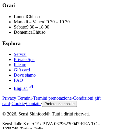
Orari
Lunedì
Chiuso
Martedì – Venerdì
9.30 – 19.30
Sabato
9.30 – 18.00
Domenica
Chiuso
Esplora
Servizi
Private Spa
Il team
Gift card
Dove siamo
FAQ
English
Privacy
·
Termini
·
Termini prenotazione
·
Condizioni gift
card
·
Cookie
·
Contatti
·
Preferenze cookie
©
2026
, Sensi Skinfood®.
Tutti i diritti riservati
.
Sensi Italie S.r.l.
·
CF / P.IVA
03796230047
·
REA
TO–
1275748
·
Torino, Italia