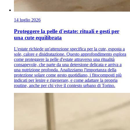
14 luglio 2026
Proteggere la pelle d'estate: rituali e gesti per
una cute equilibrata
L'estate richiede un'attenzione specifica per la cute, esposta a
sole, calore e disidratazione. Questo approfondimento esplora
come proteggere la pelle d'estate attraverso una ritualità
consapevole, che parte da una detersione delicata e arriva a
una nutrizione profonda. Analizziamo l'importanza della
protezione solare come gesto quotidiano, i fitocomposti più
indicati per lenire e rigenerare, e come adattare la propria
routine, anche per chi vive il contesto urbano di Torino.