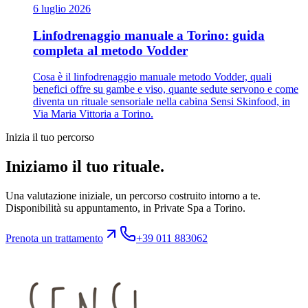
6 luglio 2026
Linfodrenaggio manuale a Torino: guida
completa al metodo Vodder
Cosa è il linfodrenaggio manuale metodo Vodder, quali
benefici offre su gambe e viso, quante sedute servono e come
diventa un rituale sensoriale nella cabina Sensi Skinfood, in
Via Maria Vittoria a Torino.
Inizia il tuo percorso
Iniziamo il tuo rituale.
Una valutazione iniziale, un percorso costruito intorno a te.
Disponibilità su appuntamento, in Private Spa a Torino.
Prenota un trattamento
+39 011 883062