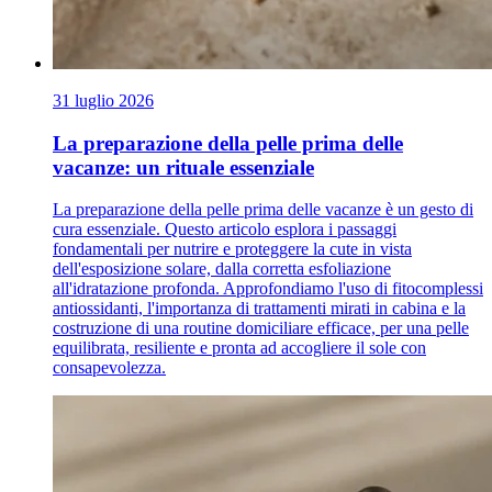
31 luglio 2026
La preparazione della pelle prima delle
vacanze: un rituale essenziale
La preparazione della pelle prima delle vacanze è un gesto di
cura essenziale. Questo articolo esplora i passaggi
fondamentali per nutrire e proteggere la cute in vista
dell'esposizione solare, dalla corretta esfoliazione
all'idratazione profonda. Approfondiamo l'uso di fitocomplessi
antiossidanti, l'importanza di trattamenti mirati in cabina e la
costruzione di una routine domiciliare efficace, per una pelle
equilibrata, resiliente e pronta ad accogliere il sole con
consapevolezza.