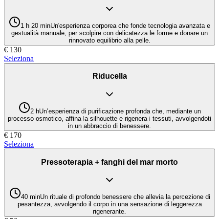
1 h 20 min
Un'esperienza corporea che fonde tecnologia avanzata e
gestualità manuale, per scolpire con delicatezza le forme e donare un
rinnovato equilibrio alla pelle.
€
130
Seleziona
Riducella
2 h
Un’esperienza di purificazione profonda che, mediante un
processo osmotico, affina la silhouette e rigenera i tessuti, avvolgendoti
in un abbraccio di benessere.
€
170
Seleziona
Pressoterapia + fanghi del mar morto
40 min
Un rituale di profondo benessere che allevia la percezione di
pesantezza, avvolgendo il corpo in una sensazione di leggerezza
rigenerante.