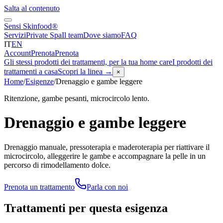
Salta al contenuto
Sensi Skinfood®
Servizi
Private Spa
Il team
Dove siamo
FAQ
IT
EN
Account
Prenota
Prenota
Gli stessi prodotti dei trattamenti, per la tua home care
I prodotti dei
trattamenti a casa
Scopri la linea
→
×
Home
/
Esigenze
/
Drenaggio e gambe leggere
Ritenzione, gambe pesanti, microcircolo lento.
Drenaggio e gambe leggere
Drenaggio manuale, pressoterapia e maderoterapia per riattivare il
microcircolo, alleggerire le gambe e accompagnare la pelle in un
percorso di rimodellamento dolce.
Prenota un trattamento
Parla con noi
Trattamenti per questa esigenza