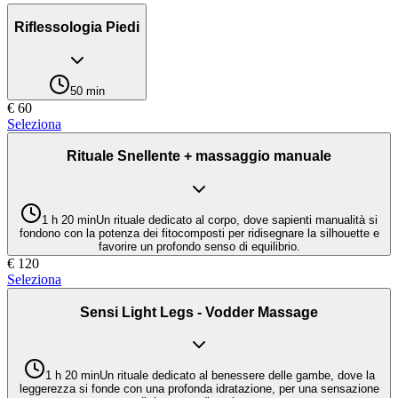
Riflessologia Piedi
50 min
€
60
Seleziona
Rituale Snellente + massaggio manuale
1 h 20 min
Un rituale dedicato al corpo, dove sapienti manualità si
fondono con la potenza dei fitocomposti per ridisegnare la silhouette e
favorire un profondo senso di equilibrio.
€
120
Seleziona
Sensi Light Legs - Vodder Massage
1 h 20 min
Un rituale dedicato al benessere delle gambe, dove la
leggerezza si fonde con una profonda idratazione, per una sensazione