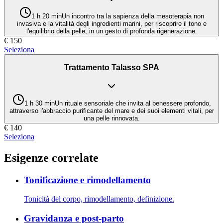
1 h 20 min
Un incontro tra la sapienza della mesoterapia non
invasiva e la vitalità degli ingredienti marini, per riscoprire il tono e
l'equilibrio della pelle, in un gesto di profonda rigenerazione.
€
150
Seleziona
Trattamento Talasso SPA
1 h 30 min
Un rituale sensoriale che invita al benessere profondo,
attraverso l'abbraccio purificante del mare e dei suoi elementi vitali, per
una pelle rinnovata.
€
140
Seleziona
Esigenze correlate
Tonificazione e rimodellamento
Tonicità del corpo, rimodellamento, definizione.
Gravidanza e post-parto