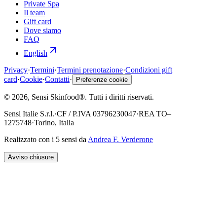
Private Spa
Il team
Gift card
Dove siamo
FAQ
English
Privacy
·
Termini
·
Termini prenotazione
·
Condizioni gift
card
·
Cookie
·
Contatti
·
Preferenze cookie
©
2026
, Sensi Skinfood®.
Tutti i diritti riservati
.
Sensi Italie S.r.l.
·
CF / P.IVA
03796230047
·
REA
TO–
1275748
·
Torino, Italia
Realizzato con i 5 sensi da
Andrea F. Verderone
Avviso chiusure