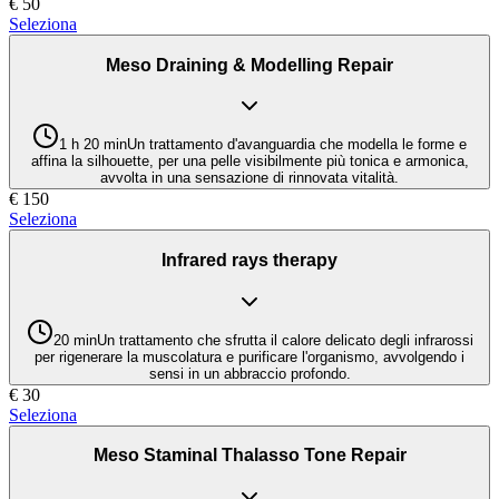
€
50
Seleziona
Meso Draining & Modelling Repair
1 h 20 min
Un trattamento d'avanguardia che modella le forme e
affina la silhouette, per una pelle visibilmente più tonica e armonica,
avvolta in una sensazione di rinnovata vitalità.
€
150
Seleziona
Infrared rays therapy
20 min
Un trattamento che sfrutta il calore delicato degli infrarossi
per rigenerare la muscolatura e purificare l'organismo, avvolgendo i
sensi in un abbraccio profondo.
€
30
Seleziona
Meso Staminal Thalasso Tone Repair