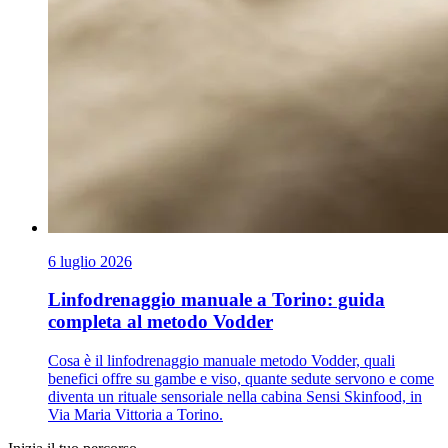
6 luglio 2026
Linfodrenaggio manuale a Torino: guida
completa al metodo Vodder
Cosa è il linfodrenaggio manuale metodo Vodder, quali
benefici offre su gambe e viso, quante sedute servono e come
diventa un rituale sensoriale nella cabina Sensi Skinfood, in
Via Maria Vittoria a Torino.