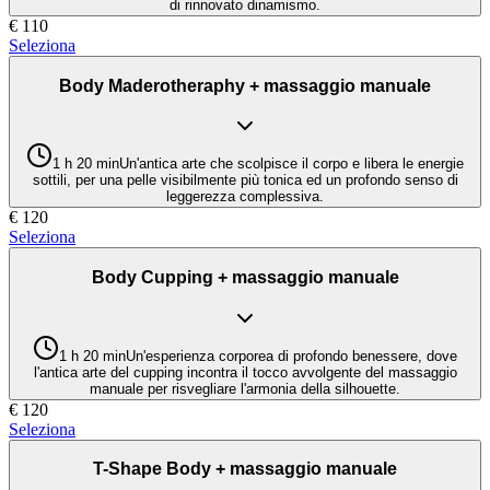
di rinnovato dinamismo.
€
110
Seleziona
Body Maderotheraphy + massaggio manuale
1 h 20 min
Un'antica arte che scolpisce il corpo e libera le energie
sottili, per una pelle visibilmente più tonica ed un profondo senso di
leggerezza complessiva.
€
120
Seleziona
Body Cupping + massaggio manuale
1 h 20 min
Un'esperienza corporea di profondo benessere, dove
l'antica arte del cupping incontra il tocco avvolgente del massaggio
manuale per risvegliare l'armonia della silhouette.
€
120
Seleziona
T-Shape Body + massaggio manuale