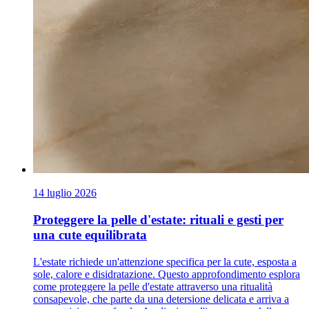
14 luglio 2026
Proteggere la pelle d'estate: rituali e gesti per
una cute equilibrata
L'estate richiede un'attenzione specifica per la cute, esposta a
sole, calore e disidratazione. Questo approfondimento esplora
come proteggere la pelle d'estate attraverso una ritualità
consapevole, che parte da una detersione delicata e arriva a