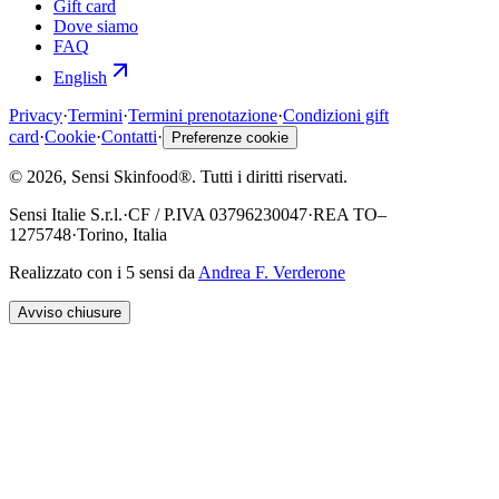
Gift card
Dove siamo
FAQ
English
Privacy
·
Termini
·
Termini prenotazione
·
Condizioni gift
card
·
Cookie
·
Contatti
·
Preferenze cookie
©
2026
, Sensi Skinfood®.
Tutti i diritti riservati
.
Sensi Italie S.r.l.
·
CF / P.IVA
03796230047
·
REA
TO–
1275748
·
Torino, Italia
Realizzato con i 5 sensi da
Andrea F. Verderone
Avviso chiusure