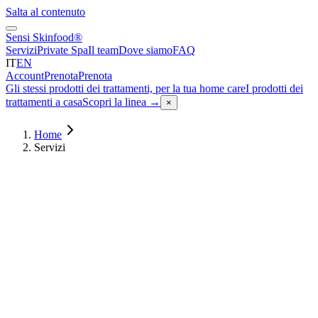
Salta al contenuto
Sensi Skinfood®
Servizi
Private Spa
Il team
Dove siamo
FAQ
IT
EN
Account
Prenota
Prenota
Gli stessi prodotti dei trattamenti, per la tua home care
I prodotti dei
trattamenti a casa
Scopri la linea
→
×
Home
Servizi
01
/
08
Base