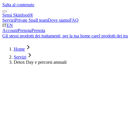
Salta al contenuto
Sensi Skinfood®
Servizi
Private Spa
Il team
Dove siamo
FAQ
IT
EN
Account
Prenota
Prenota
Gli stessi prodotti dei trattamenti, per la tua home care
I prodotti dei tr
Home
Servizi
Detox Day e percorsi annuali