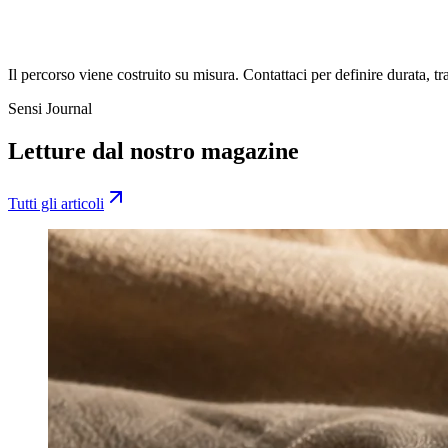
Percorsi annuali costruiti su valutazione iniziale e obiettivi c
Combinazione di trattamenti corpo, viso, ritualità e indicazion
Monitoraggio periodico dei risultati con revisione del piano
Il percorso viene costruito su misura. Contattaci per definire durata, t
Sensi Journal
Letture dal nostro magazine
Tutti gli articoli