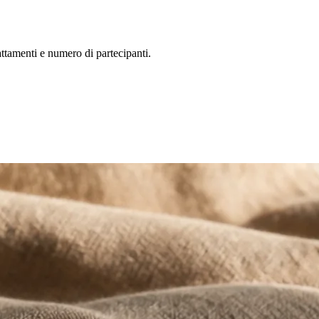
hiari
i di stile di vita
rattamenti e numero di partecipanti.