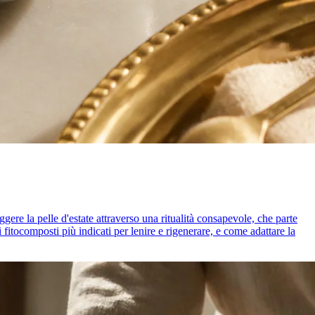
gere la pelle d'estate attraverso una ritualità consapevole, che parte
fitocomposti più indicati per lenire e rigenerare, e come adattare la