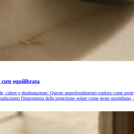
a cute equilibrata
sole, calore e disidratazione. Questo approfondimento esplora come proteg
nalizziamo l'importanza della protezione solare come gesto quotidiano, i 