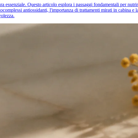
a essenziale. Questo articolo esplora i passaggi fondamentali per nutrire 
ocomplessi antiossidanti, l'importanza di trattamenti mirati in cabina e l
volezza.