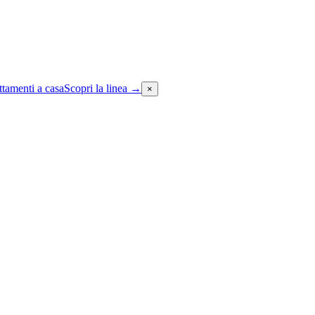
attamenti a casa
Scopri la linea
→
×