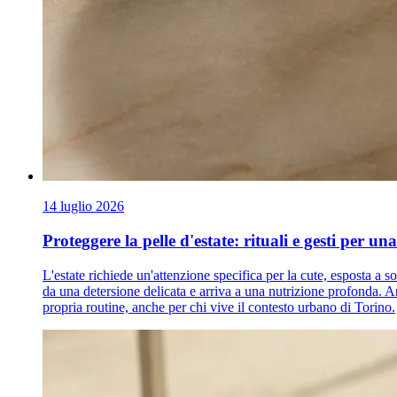
14 luglio 2026
Proteggere la pelle d'estate: rituali e gesti per un
L'estate richiede un'attenzione specifica per la cute, esposta a 
da una detersione delicata e arriva a una nutrizione profonda. A
propria routine, anche per chi vive il contesto urbano di Torino.