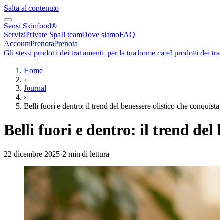
Salta al contenuto
Sensi Skinfood®
Servizi
Private Spa
Il team
Dove siamo
FAQ
Account
Prenota
Prenota
Gli stessi prodotti dei trattamenti, per la tua home care
I prodotti dei tr
Home
›
Journal
›
Belli fuori e dentro: il trend del benessere olistico che conquist
Belli fuori e dentro: il trend de
22 dicembre 2025
·
2
min di lettura