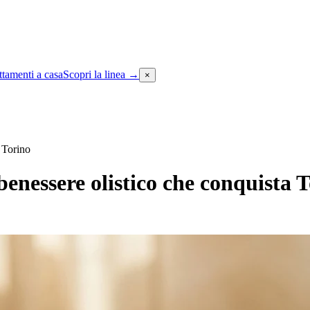
attamenti a casa
Scopri la linea
→
×
a Torino
l benessere olistico che conquista 