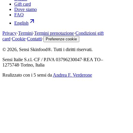
Gift card
Dove siamo
FAQ
English
Privacy
·
Termini
·
Termini prenotazione
·
Condizioni gift
card
·
Cookie
·
Contatti
·
Preferenze cookie
©
2026
, Sensi Skinfood®.
Tutti i diritti riservati
.
Sensi Italie S.r.l.
·
CF / P.IVA
03796230047
·
REA
TO–
1275748
·
Torino, Italia
Realizzato con i 5 sensi da
Andrea F. Verderone