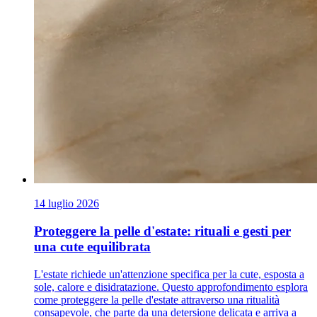
14 luglio 2026
Proteggere la pelle d'estate: rituali e gesti per
una cute equilibrata
L'estate richiede un'attenzione specifica per la cute, esposta a
sole, calore e disidratazione. Questo approfondimento esplora
come proteggere la pelle d'estate attraverso una ritualità
consapevole, che parte da una detersione delicata e arriva a