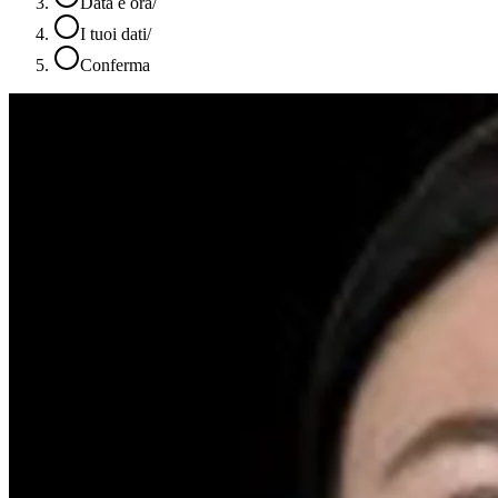
Data e ora
/
I tuoi dati
/
Conferma