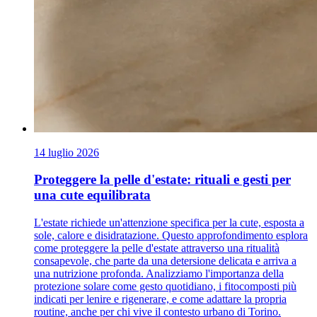
14 luglio 2026
Proteggere la pelle d'estate: rituali e gesti per
una cute equilibrata
L'estate richiede un'attenzione specifica per la cute, esposta a
sole, calore e disidratazione. Questo approfondimento esplora
come proteggere la pelle d'estate attraverso una ritualità
consapevole, che parte da una detersione delicata e arriva a
una nutrizione profonda. Analizziamo l'importanza della
protezione solare come gesto quotidiano, i fitocomposti più
indicati per lenire e rigenerare, e come adattare la propria
routine, anche per chi vive il contesto urbano di Torino.