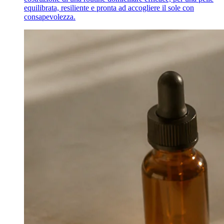
equilibrata, resiliente e pronta ad accogliere il sole con
consapevolezza.