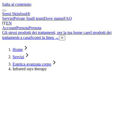
Salta al contenuto
Sensi Skinfood®
Servizi
Private Spa
Il team
Dove siamo
FAQ
IT
EN
Account
Prenota
Prenota
Gli stessi prodotti dei trattamenti, per la tua home care
I prodotti dei
trattamenti a casa
Scopri la linea
→
×
Home
Servizi
Estetica avanzata corpo
Infrared rays therapy