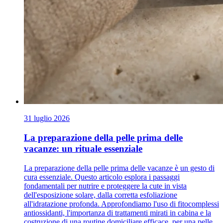
31 luglio 2026
La preparazione della pelle prima delle
vacanze: un rituale essenziale
La preparazione della pelle prima delle vacanze è un gesto di
cura essenziale. Questo articolo esplora i passaggi
fondamentali per nutrire e proteggere la cute in vista
dell'esposizione solare, dalla corretta esfoliazione
all'idratazione profonda. Approfondiamo l'uso di fitocomplessi
antiossidanti, l'importanza di trattamenti mirati in cabina e la
costruzione di una routine domiciliare efficace, per una pelle