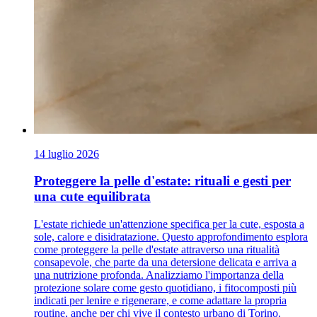
14 luglio 2026
Proteggere la pelle d'estate: rituali e gesti per
una cute equilibrata
L'estate richiede un'attenzione specifica per la cute, esposta a
sole, calore e disidratazione. Questo approfondimento esplora
come proteggere la pelle d'estate attraverso una ritualità
consapevole, che parte da una detersione delicata e arriva a
una nutrizione profonda. Analizziamo l'importanza della
protezione solare come gesto quotidiano, i fitocomposti più
indicati per lenire e rigenerare, e come adattare la propria
routine, anche per chi vive il contesto urbano di Torino.