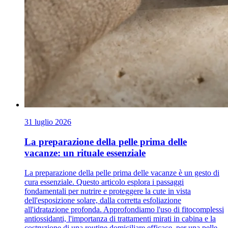
31 luglio 2026
La preparazione della pelle prima delle
vacanze: un rituale essenziale
La preparazione della pelle prima delle vacanze è un gesto di
cura essenziale. Questo articolo esplora i passaggi
fondamentali per nutrire e proteggere la cute in vista
dell'esposizione solare, dalla corretta esfoliazione
all'idratazione profonda. Approfondiamo l'uso di fitocomplessi
antiossidanti, l'importanza di trattamenti mirati in cabina e la
costruzione di una routine domiciliare efficace, per una pelle