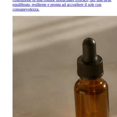
equilibrata, resiliente e pronta ad accogliere il sole con
consapevolezza.