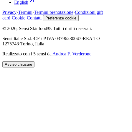
English
Privacy
·
Termini
·
Termini prenotazione
·
Condizioni gift
card
·
Cookie
·
Contatti
·
Preferenze cookie
©
2026
, Sensi Skinfood®.
Tutti i diritti riservati
.
Sensi Italie S.r.l.
·
CF / P.IVA
03796230047
·
REA
TO–
1275748
·
Torino, Italia
Realizzato con i 5 sensi da
Andrea F. Verderone
Avviso chiusure