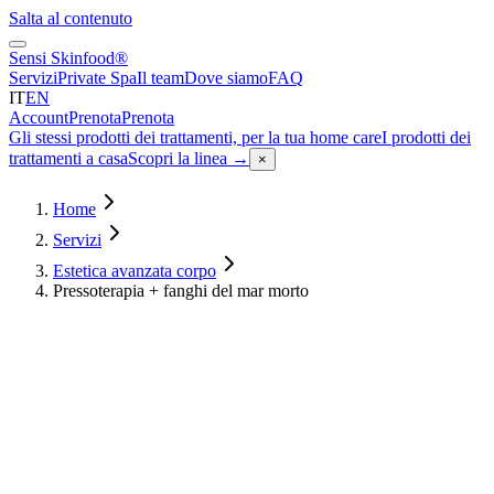
Salta al contenuto
Sensi Skinfood®
Servizi
Private Spa
Il team
Dove siamo
FAQ
IT
EN
Account
Prenota
Prenota
Gli stessi prodotti dei trattamenti, per la tua home care
I prodotti dei
trattamenti a casa
Scopri la linea
→
×
Home
Servizi
Estetica avanzata corpo
Pressoterapia + fanghi del mar morto