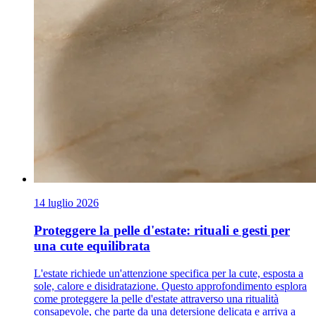
14 luglio 2026
Proteggere la pelle d'estate: rituali e gesti per
una cute equilibrata
L'estate richiede un'attenzione specifica per la cute, esposta a
sole, calore e disidratazione. Questo approfondimento esplora
come proteggere la pelle d'estate attraverso una ritualità
consapevole, che parte da una detersione delicata e arriva a