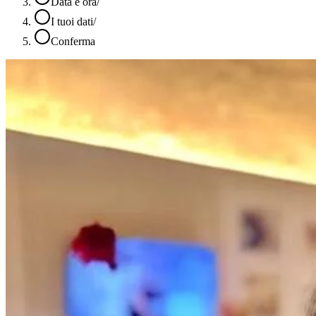
Data e ora
/
I tuoi dati
/
Conferma