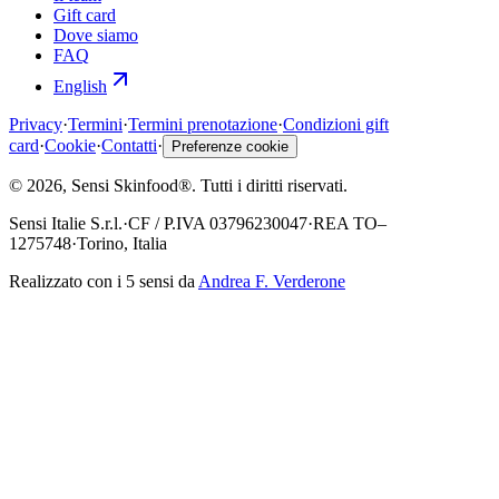
Gift card
Dove siamo
FAQ
English
Privacy
·
Termini
·
Termini prenotazione
·
Condizioni gift
card
·
Cookie
·
Contatti
·
Preferenze cookie
©
2026
, Sensi Skinfood®.
Tutti i diritti riservati
.
Sensi Italie S.r.l.
·
CF / P.IVA
03796230047
·
REA
TO–
1275748
·
Torino, Italia
Realizzato con i 5 sensi da
Andrea F. Verderone