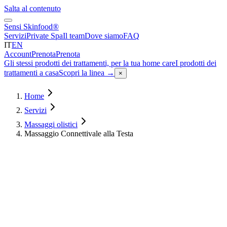
Salta al contenuto
Sensi Skinfood®
Servizi
Private Spa
Il team
Dove siamo
FAQ
IT
EN
Account
Prenota
Prenota
Gli stessi prodotti dei trattamenti, per la tua home care
I prodotti dei
trattamenti a casa
Scopri la linea
→
×
Home
Servizi
Massaggi olistici
Massaggio Connettivale alla Testa