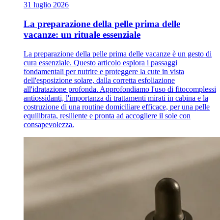
31 luglio 2026
La preparazione della pelle prima delle
vacanze: un rituale essenziale
La preparazione della pelle prima delle vacanze è un gesto di
cura essenziale. Questo articolo esplora i passaggi
fondamentali per nutrire e proteggere la cute in vista
dell'esposizione solare, dalla corretta esfoliazione
all'idratazione profonda. Approfondiamo l'uso di fitocomplessi
antiossidanti, l'importanza di trattamenti mirati in cabina e la
costruzione di una routine domiciliare efficace, per una pelle
equilibrata, resiliente e pronta ad accogliere il sole con
consapevolezza.