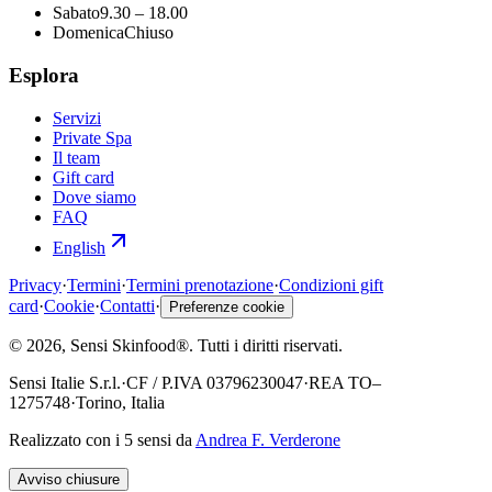
Sabato
9.30 – 18.00
Domenica
Chiuso
Esplora
Servizi
Private Spa
Il team
Gift card
Dove siamo
FAQ
English
Privacy
·
Termini
·
Termini prenotazione
·
Condizioni gift
card
·
Cookie
·
Contatti
·
Preferenze cookie
©
2026
, Sensi Skinfood®.
Tutti i diritti riservati
.
Sensi Italie S.r.l.
·
CF / P.IVA
03796230047
·
REA
TO–
1275748
·
Torino, Italia
Realizzato con i 5 sensi da
Andrea F. Verderone
Avviso chiusure