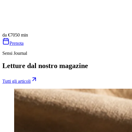
Massaggio Viso Gua-Sha
50
min
da
€
80
Distensione e leggerezza
Ritmo lento e respiro accompagnato
Prenota
Scopri
da
€
70
50
min
Prenota
Sensi Journal
Letture dal nostro magazine
Tutti gli articoli