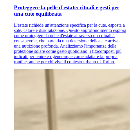
Proteggere la pelle d'estate: rituali e gesti per
una cute equilibrata
L'estate richiede un'attenzione specifica per la cute, esposta a
sole, calore e disidratazione. Questo approfondimento esplora
come proteggere la pelle d'estate attraverso una ritualità
consapevole, che parte da una detersione delicata e arriva a
una nutrizione profonda. Analizziamo l'importanza della
protezione solare come gesto quotidiano, i fitocomposti più
indicati per lenire e rigenerare, e come adattare la propria
routine, anche per chi vive il contesto urbano di Torino.