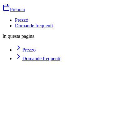
Prenota
Prezzo
Domande frequenti
In questa pagina
Prezzo
Domande frequenti
Come posso prenotare?
Non so quale trattamento scegliere, cosa mi consigliate?
Posso spostare o disdire l'appuntamento?