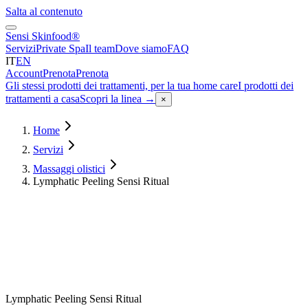
Salta al contenuto
Sensi Skinfood®
Servizi
Private Spa
Il team
Dove siamo
FAQ
IT
EN
Account
Prenota
Prenota
Gli stessi prodotti dei trattamenti, per la tua home care
I prodotti dei
trattamenti a casa
Scopri la linea
→
×
Home
Servizi
Massaggi olistici
Lymphatic Peeling Sensi Ritual
Durata
90
min
da
€
140
Lymphatic Peeling Sensi Ritual