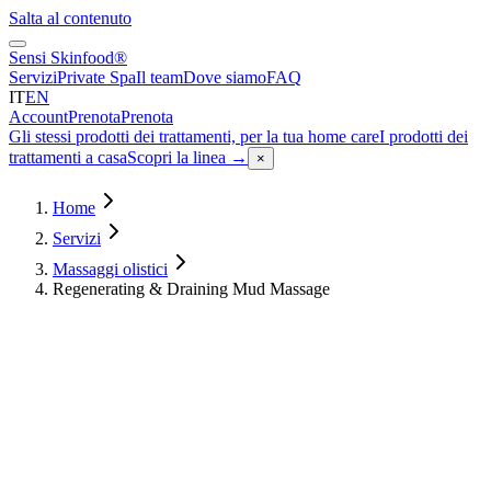
Salta al contenuto
Sensi Skinfood®
Servizi
Private Spa
Il team
Dove siamo
FAQ
IT
EN
Account
Prenota
Prenota
Gli stessi prodotti dei trattamenti, per la tua home care
I prodotti dei
trattamenti a casa
Scopri la linea
→
×
Home
Servizi
Massaggi olistici
Regenerating & Draining Mud Massage