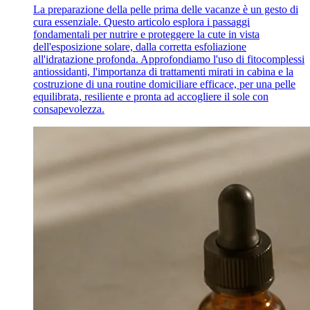
La preparazione della pelle prima delle vacanze è un gesto di
cura essenziale. Questo articolo esplora i passaggi
fondamentali per nutrire e proteggere la cute in vista
dell'esposizione solare, dalla corretta esfoliazione
all'idratazione profonda. Approfondiamo l'uso di fitocomplessi
antiossidanti, l'importanza di trattamenti mirati in cabina e la
costruzione di una routine domiciliare efficace, per una pelle
equilibrata, resiliente e pronta ad accogliere il sole con
consapevolezza.